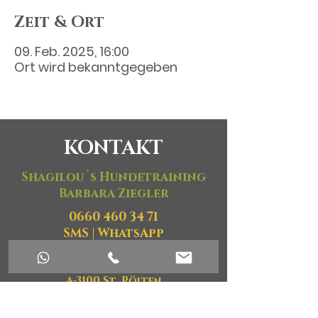
Zeit & Ort
09. Feb. 2025, 16:00
Ort wird bekanntgegeben
KONTAKT
Shagilou´s Hundetraining
Barbara Ziegler
0660 460 34 71
SMS
|
WhatsApp
shagilou@gmail.com
Kontaktformular
A-3100 St. Pölten
Impressum