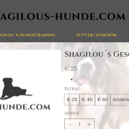
GILOU´S HUNDETRAINING
FUTTER | ZUBEHÖR
Shagilou´s Ge
€ 25
Betrag
€ 25
€ 40
€ 60
Andere
Menge