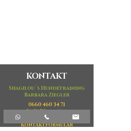
KONTAKT
Shagilou´s Hundetraining
Barbara Ziegler
0660 460 34 71
SMS
|
WhatsApp
shagilou@gmail.com
Kontaktformular
A-3100 St. Pölten